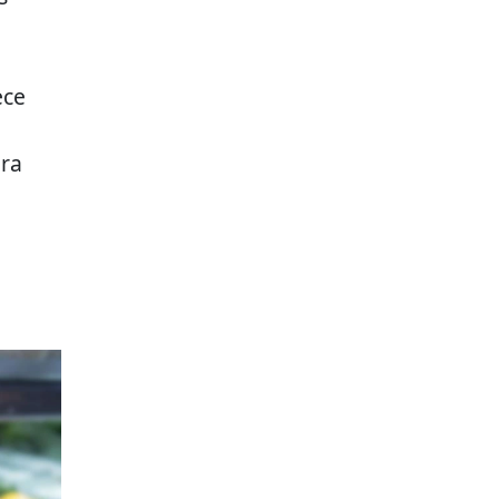
ece
ara