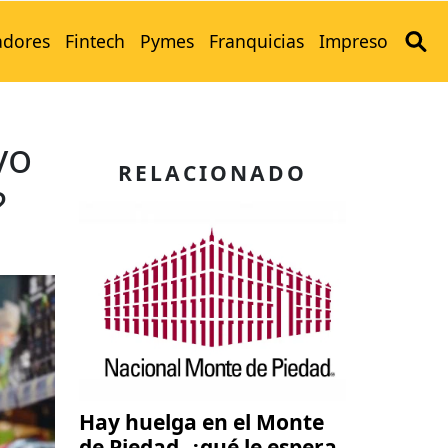
adores
Fintech
Pymes
Franquicias
Impreso
vo
RELACIONADO
?
Hay huelga en el Monte
de Piedad, ¿qué le espera