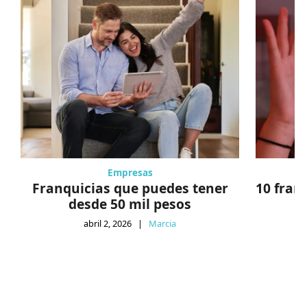
Empresas
Franquicias que puedes tener
10 fran
desde 50 mil pesos
abril 2, 2026
|
Marcia