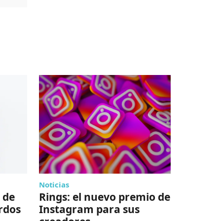
Noticias
Lo de hoy
 de
Rings: el nuevo premio de
Iberdro
rdos
Instagram para sus
activos