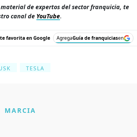
 material de expertos del sector franquicia, te
stro canal de
YouTube
.
e favorita en Google
Agrega
Guía de franquicias
en
USK
TESLA
MARCIA