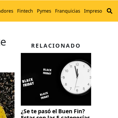
adores
Fintech
Pymes
Franquicias
Impreso
te
RELACIONADO
¿Se te pasó el Buen Fin?
Estas son las 5 categorías