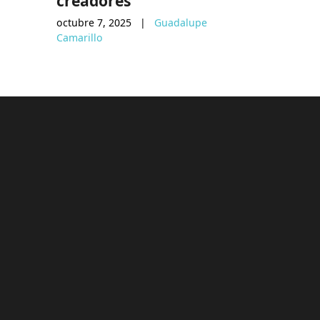
creadores
febrero 26,
octubre 7, 2025
|
Guadalupe
Camarillo