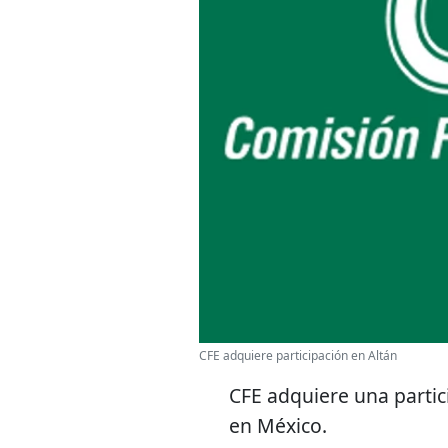
CFE adquiere participación en Altán
CFE adquiere una partici
en México.