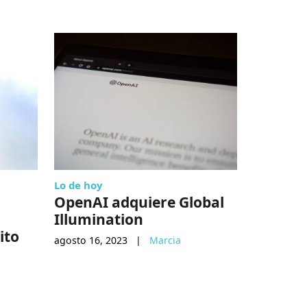
Lo de hoy
Finanzas
OpenAI adquiere Global
Planific
Illumination
estraté
ito
negoci
agosto 16, 2023
|
Marcia
enero 22, 