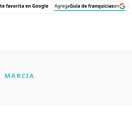
e favorita en Google
Agrega
Guía de franquicias
en
MARCIA