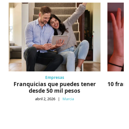
Empresas
Franquicias que puedes tener
10 fran
desde 50 mil pesos
abril 2, 2026
|
Marcia