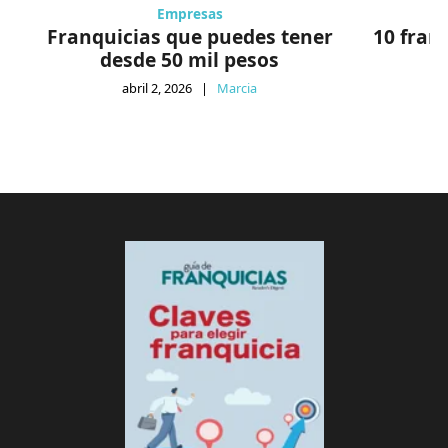
Empresas
Franquicias que puedes tener
10 fran
desde 50 mil pesos
abril 2, 2026
|
Marcia