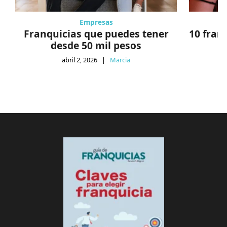
Empresas
Franquicias que puedes tener
10 fran
desde 50 mil pesos
abril 2, 2026
|
Marcia