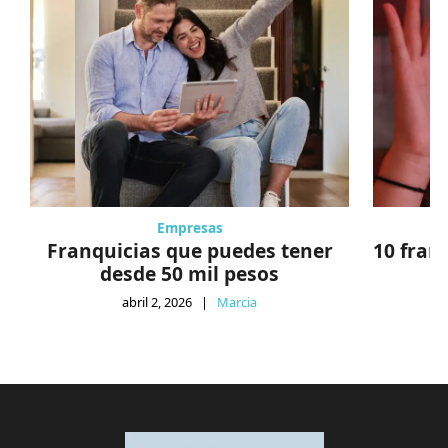
Empresas
Franquicias que puedes tener
10 fran
desde 50 mil pesos
abril 2, 2026
|
Marcia