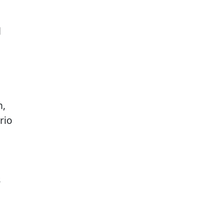
l
n,
rio
s