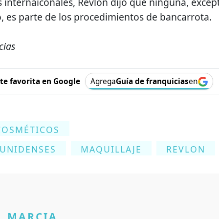
 internaiconales, Revlon dijo que ninguna, excep
, es parte de los procedimientos de bancarrota.
cias
e favorita en Google
Agrega
Guía de franquicias
en
COSMÉTICOS
UNIDENSES
MAQUILLAJE
REVLON
MARCIA