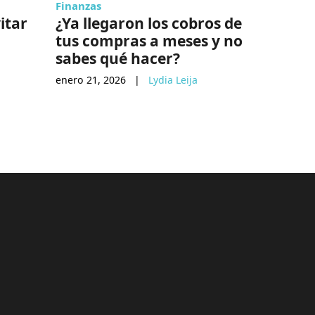
Finanzas
Lo de hoy
itar
¿Ya llegaron los cobros de
Rage ba
tus compras a meses y no
odio ve
sabes qué hacer?
diciembre 1
enero 21, 2026
|
Lydia Leija