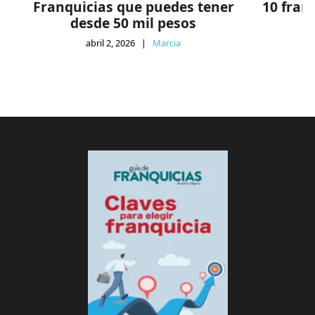
Franquicias que puedes tener
10 fran
desde 50 mil pesos
abril 2, 2026
|
Marcia