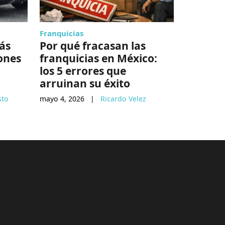
Franquicias
Empresas
ás
Por qué fracasan las
Exempl
ones
franquicias en México:
demand
los 5 errores que
masivo
arruinan su éxito
junio 21, 2
sto
mayo 4, 2026
|
Ricardo Velez