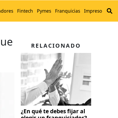
adores
Fintech
Pymes
Franquicias
Impreso
que
RELACIONADO
¿En qué te debes fijar al
elegir un franquiciador?