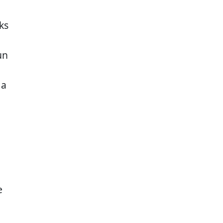
ks
un
 a
e
a