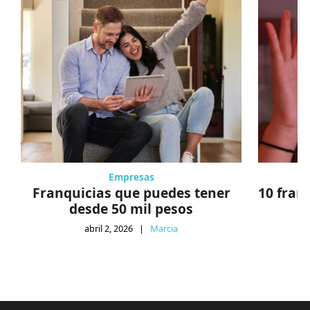
Empresas
Franquicias que puedes tener
10 fran
desde 50 mil pesos
abril 2, 2026
|
Marcia