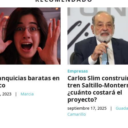
Empresas
anquicias baratas en
Carlos Slim construi
co
tren Saltillo-Monter
¿cuánto costará el
, 2023
|
Marcia
proyecto?
septiembre 17, 2025
|
Guada
Camarillo