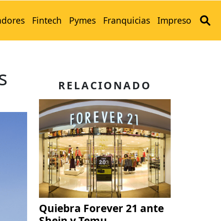
adores
Fintech
Pymes
Franquicias
Impreso
s
RELACIONADO
Quiebra Forever 21 ante
Shein y Temu