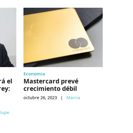
Economia
Startups
rá el
Mastercard prevé
Así se 
rey:
crecimiento débil
fintech
octubre 26, 2023
|
Marcia
febrero 13,
lupe