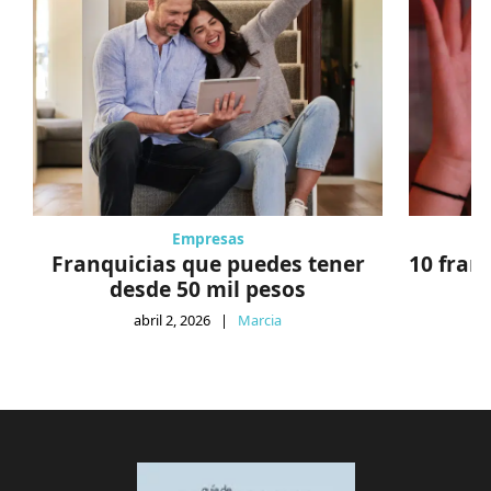
Empresas
Franquicias que puedes tener
10 fran
desde 50 mil pesos
abril 2, 2026
|
Marcia