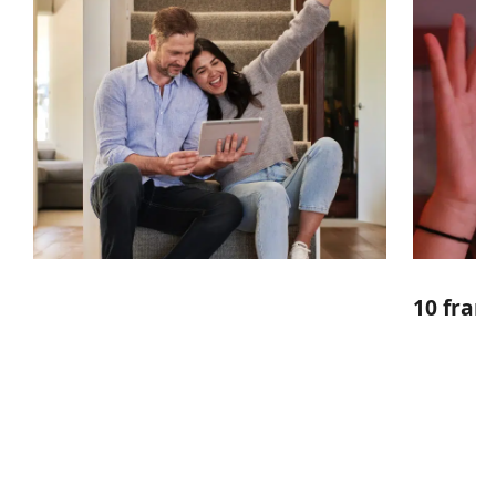
10 fran