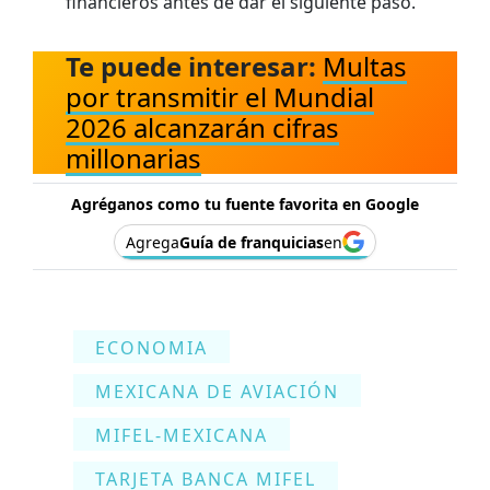
financieros antes de dar el siguiente paso.
Te puede interesar:
Multas
por transmitir el Mundial
2026 alcanzarán cifras
millonarias
Agréganos como tu fuente favorita en Google
Agrega
Guía de franquicias
en
ECONOMIA
MEXICANA DE AVIACIÓN
MIFEL-MEXICANA
TARJETA BANCA MIFEL