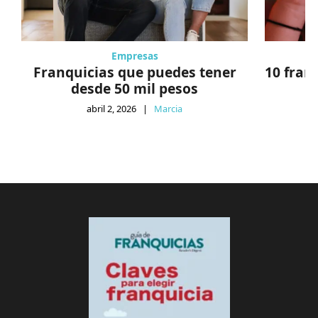
Empresas
Franquicias que puedes tener
10 fran
desde 50 mil pesos
abril 2, 2026
|
Marcia