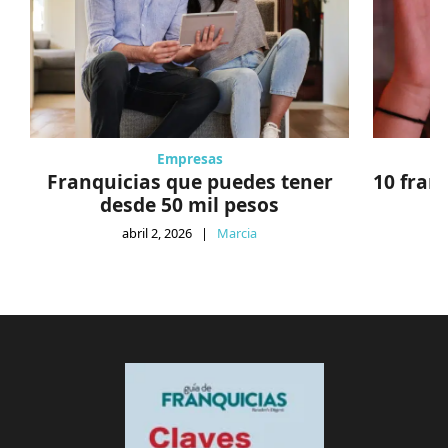
Empresas
Franquicias que puedes tener
10 fran
desde 50 mil pesos
abril 2, 2026
|
Marcia