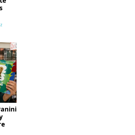
te
s
ez
anini
y
re