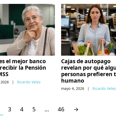
es el mejor banco
Cajas de autopago
recibir la Pensión
revelan por qué alg
MSS
personas prefieren 
humano
 2026
|
Ricardo Velez
mayo 4, 2026
|
Ricardo Velez
3
4
5
…
46
→