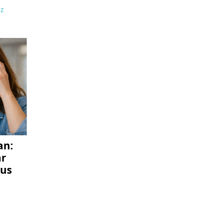
ez
an:
ar
tus