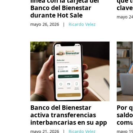
línea con la tarjeta del
que t
Banco del Bienestar
clave
durante Hot Sale
mayo 24
mayo 26, 2026
|
Ricardo Velez
Banco del Bienestar
Por q
activa transferencias
saldo
interbancarias en su app
comu
mayo 21, 2026
|
Ricardo Velez
mayo 19