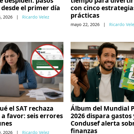
e despiden: pasos
tiempo para divertir
 desde el primer día
con cinco estrategia
prácticas
, 2026
|
Ricardo Velez
mayo 22, 2026
|
Ricardo Vel
ué el SAT rechaza
Álbum del Mundial P
 a favor: seis errores
2026 dispara gastos 
nes
Condusef alerta sob
finanzas
, 2026
|
Ricardo Velez