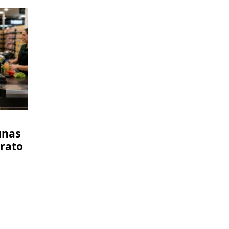
unas
trato