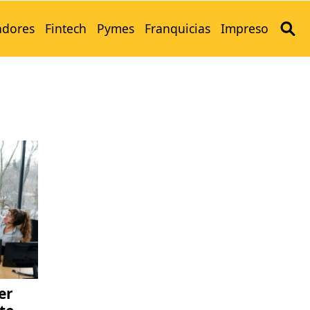
adores
Fintech
Pymes
Franquicias
Impreso
er