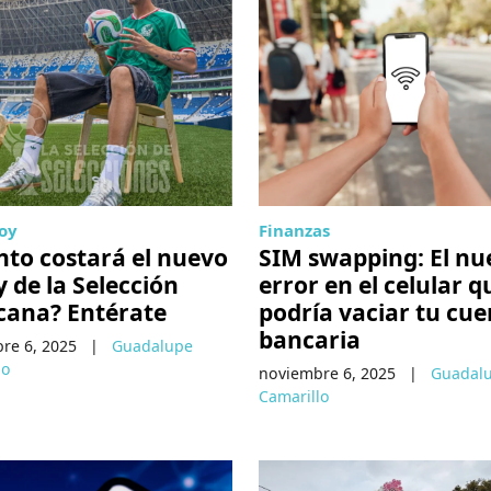
hoy
Finanzas
to costará el nuevo
SIM swapping: El nu
y de la Selección
error en el celular q
cana? Entérate
podría vaciar tu cu
bancaria
re 6, 2025
|
Guadalupe
lo
noviembre 6, 2025
|
Guadal
Camarillo