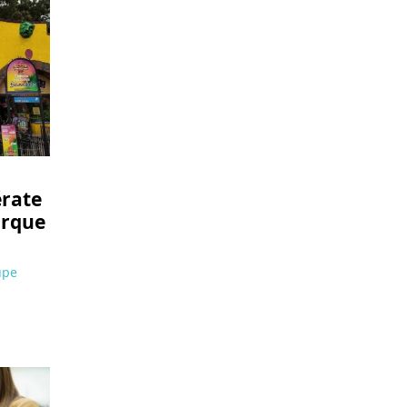
érate
arque
upe