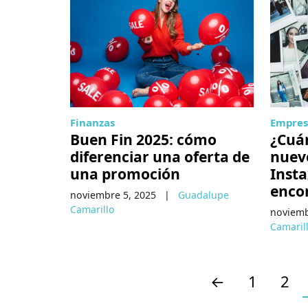
Finanzas
Empres
Buen Fin 2025: cómo
¿Cuán
diferenciar una oferta de
nuev
una promoción
Insta
enco
noviembre 5, 2025
|
Guadalupe
Camarillo
noviemb
Camaril
←
1
2