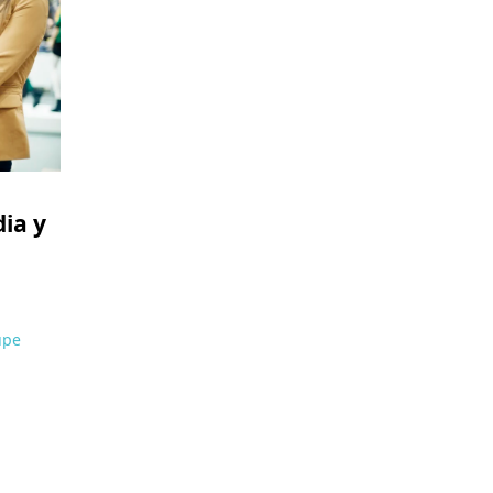
dia y
upe