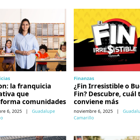
icias
Finanzas
: la franquicia
¿Fin Irresistible o B
ativa que
Fin? Descubre, cuál 
sforma comunidades
conviene más
re 6, 2025
|
Guadalupe
noviembre 6, 2025
|
Guadal
lo
Camarillo