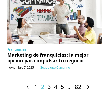
Franquicias
Marketing de franquicias: la mejor
opción para impulsar tu negocio
noviembre 7, 2025
|
Guadalupe Camarillo
←
1
2
3
4
5
…
82
→