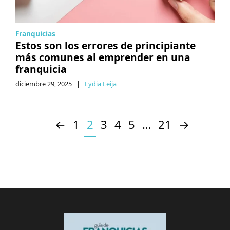
Franquicias
Estos son los errores de principiante
más comunes al emprender en una
franquicia
diciembre 29, 2025
|
Lydia Leija
←
1
2
3
4
5
…
21
→