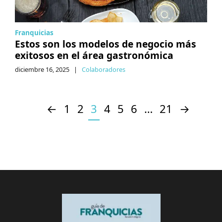
Franquicias
Estos son los modelos de negocio más
exitosos en el área gastronómica
diciembre 16, 2025
|
Colaboradores
←
1
2
3
4
5
6
…
21
→