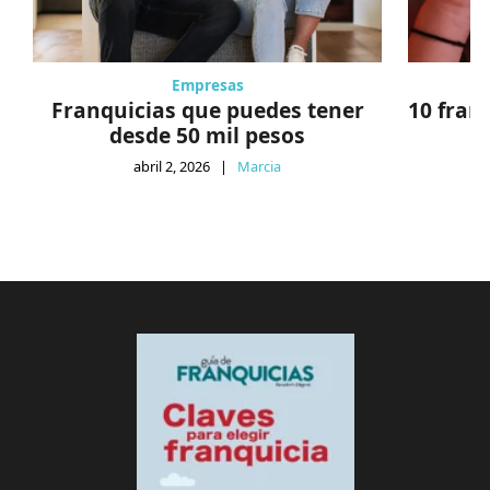
Empresas
Franquicias que puedes tener
10 fran
desde 50 mil pesos
abril 2, 2026
|
Marcia