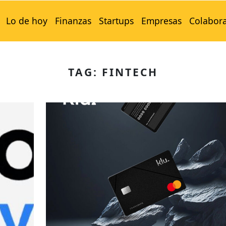
Lo de hoy
Finanzas
Startups
Empresas
Colabor
TAG: FINTECH