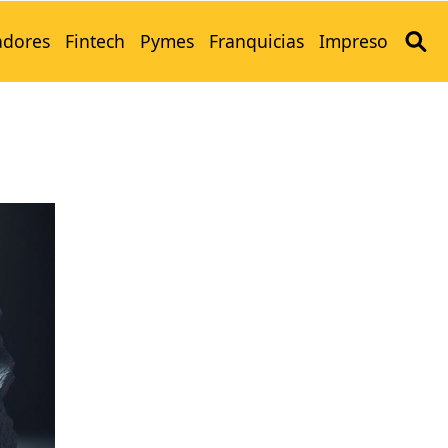
adores
Fintech
Pymes
Franquicias
Impreso