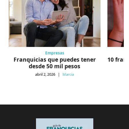
Empresas
Franquicias que puedes tener
10 fran
desde 50 mil pesos
abril 2, 2026
|
Marcia