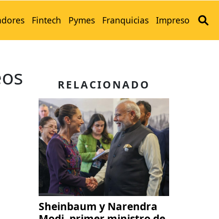
adores
Fintech
Pymes
Franquicias
Impreso
eos
RELACIONADO
Sheinbaum y Narendra
Modi, primer ministro de