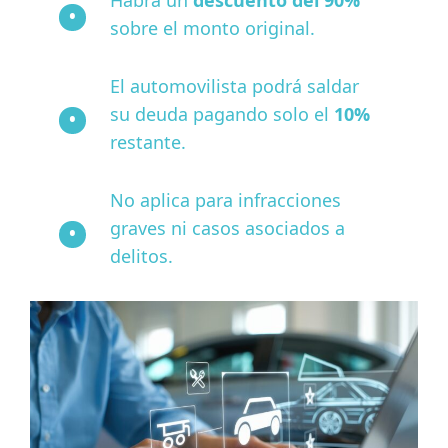
sobre el monto original.
El automovilista podrá saldar
su deuda pagando solo el
10%
restante.
No aplica para infracciones
graves ni casos asociados a
delitos.