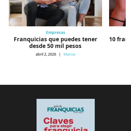
Empresas
Franquicias que puedes tener
10 fran
desde 50 mil pesos
abril 2, 2026
|
Marcia