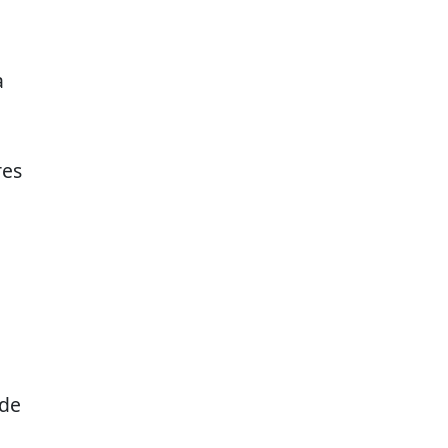
a
res
 de