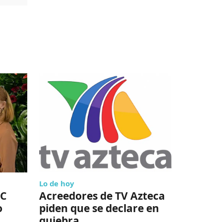
Lo de hoy
Empresas
LC
Acreedores de TV Azteca
Amazon
o
piden que se declare en
Todo lo
quiebra
saber