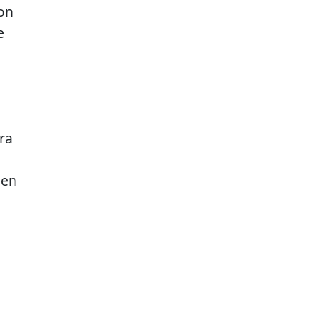
Con
e
ra
 en