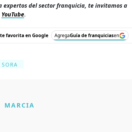
a expertos del sector franquicia, te invitamos a
e
YouTube
.
e favorita en Google
Agrega
Guía de franquicias
en
SORA
MARCIA