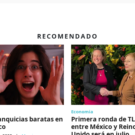
RECOMENDADO
Economia
anquicias baratas en
Primera ronda de T
co
entre México y Rein
Unido será en julio