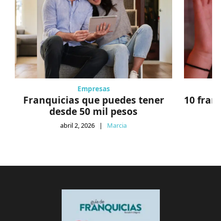
Empresas
Franquicias que puedes tener
10 fran
desde 50 mil pesos
abril 2, 2026
|
Marcia