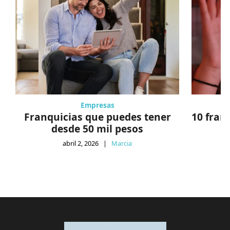
Empresas
Franquicias que puedes tener
10 fran
desde 50 mil pesos
abril 2, 2026
|
Marcia