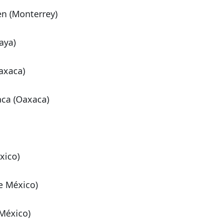
en (Monterrey)
aya)
axaca)
ca (Oaxaca)
xico)
e México)
México)