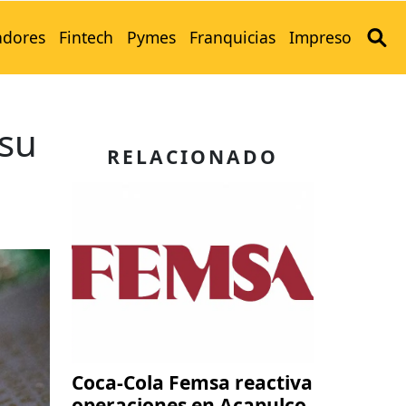
adores
Fintech
Pymes
Franquicias
Impreso
 su
RELACIONADO
Coca-Cola Femsa reactiva
operaciones en Acapulco