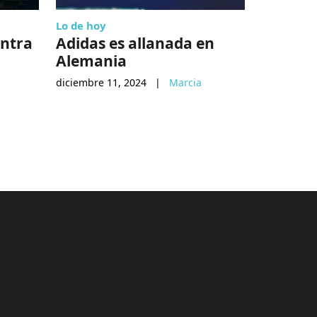
Lo de hoy
Economia
ontra
Adidas es allanada en
Platafo
Alemania
commer
Hecho 
diciembre 11, 2024
|
Marcia
entérat
septiembre
Camarillo