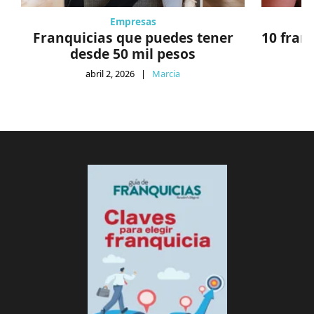
Empresas
Franquicias que puedes tener
10 fran
desde 50 mil pesos
abril 2, 2026
|
Marcia