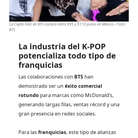
La Cajita Feliz de BTS costará entre $95 y $110 pesos en México. / Foto:
BTS
La industria del K-POP
potencializa todo tipo de
franquicias
Las colaboraciones con
BTS
han
demostrado ser un
éxito comercial
rotundo
para marcas como McDonald’s,
generando largas filas, ventas récord y una
gran presencia en redes sociales.
Para las
franquicias
, este tipo de alianzas