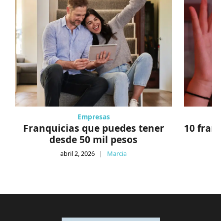
Empresas
Franquicias que puedes tener
10 fran
desde 50 mil pesos
abril 2, 2026
|
Marcia