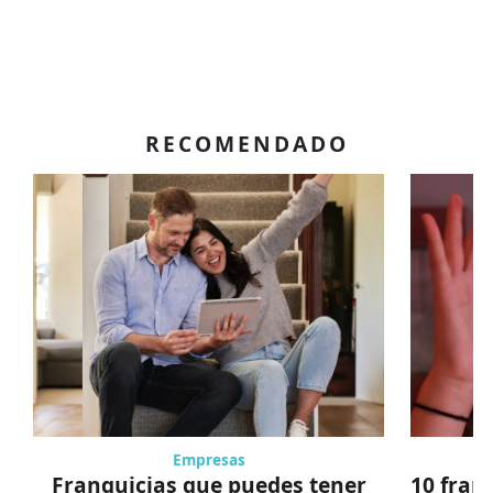
RECOMENDADO
Empresas
Franquicias que puedes tener
10 fran