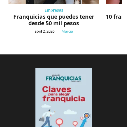
Empresas
Franquicias que puedes tener
10 fran
desde 50 mil pesos
abril 2, 2026
|
Marcia