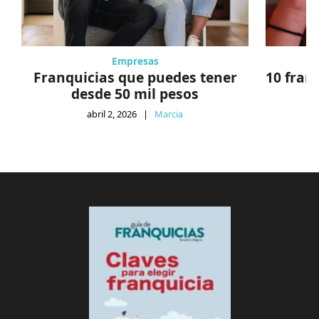
Empresas
Franquicias que puedes tener
10 fran
desde 50 mil pesos
abril 2, 2026
|
Marcia