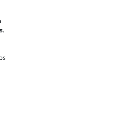
n
s.
os