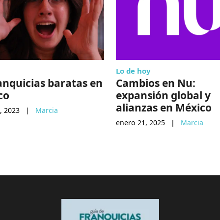
Lo de hoy
anquicias baratas en
Cambios en Nu:
co
expansión global y
alianzas en México
, 2023
|
Marcia
enero 21, 2025
|
Marcia