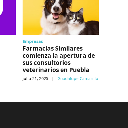
Empresas
Lo de hoy
Farmacias Similares
Gran Br
comienza la apertura de
camino 
sus consultorios
digital
veterinarios en Puebla
enero 10, 
julio 21, 2025
|
Guadalupe Camarillo