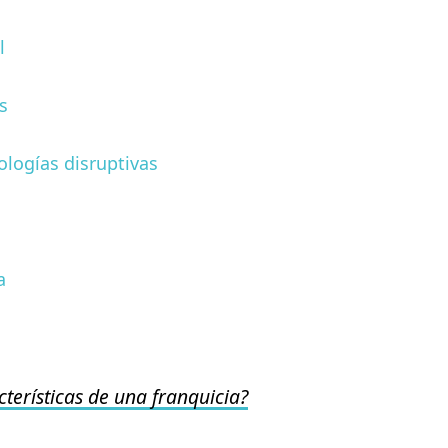
l
s
ologías disruptivas
a
cterísticas de una franquicia?