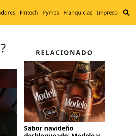
adores
Fintech
Pymes
Franquicias
Impreso
?
RELACIONADO
Sabor navideño
desbloqueado: Modelo y