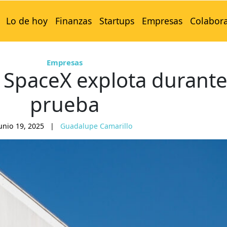
Lo de hoy
Finanzas
Startups
Empresas
Colabor
Empresas
 SpaceX explota durant
prueba
unio 19, 2025
|
Guadalupe Camarillo