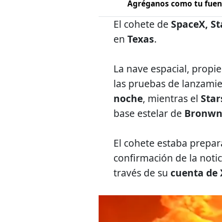
Agréganos como tu fuent
El cohete de
SpaceX, St
en
Texas
.
La nave espacial, prop
las pruebas de lanzamien
noche
, mientras el
Star
base estelar de
Bronwns
El cohete estaba prepa
confirmación de la notic
través de su
cuenta de 