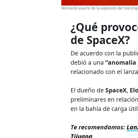
Momento exacto de la explosión del Starshi
¿Qué provocó
de SpaceX?
De acuerdo con la publi
debió a una
“anomalía 
relacionado con el lanz
El dueño de
SpaceX
,
El
preliminares en relació
en la bahía de carga úti
Te recomendamos:
Lan
Tijuana