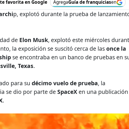
e favorita en Google
Agrega
Guía de franquicias
en
archi
p, explotó durante la prueba de lanzamient
iedad de
Elon Musk
, explotó este miércoles duran
to, la exposición se suscitó cerca de las
once la
ship
se encontraba en un banco de pruebas en s
ville, Texas
.
rado para su
décimo vuelo de prueba
, la
ia se dio por parte de
SpaceX
en una publicación
X
.