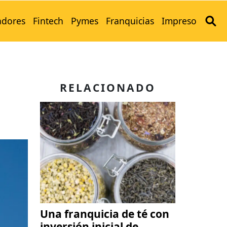
adores
Fintech
Pymes
Franquicias
Impreso
e
RELACIONADO
Una franquicia de té con
inversión inicial de