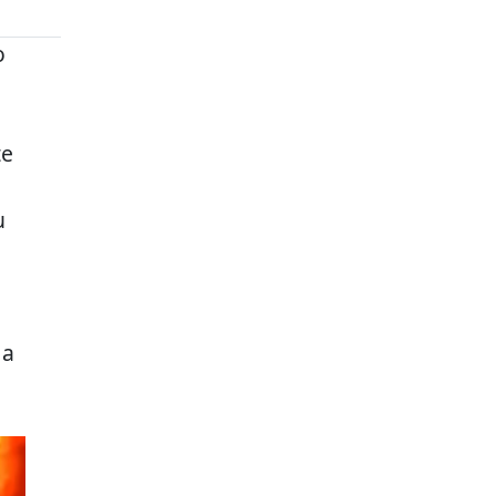
o
te
u
 a