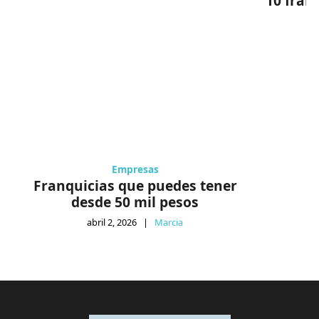
10 fran
Empresas
Franquicias que puedes tener
desde 50 mil pesos
abril 2, 2026
|
Marcia