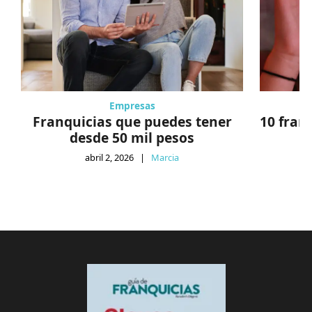
Empresas
Franquicias que puedes tener
10 fran
desde 50 mil pesos
abril 2, 2026
|
Marcia