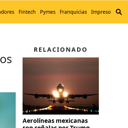
adores
Fintech
Pymes
Franquicias
Impreso
RELACIONADO
nos
Aerolíneas mexicanas
son señalas por Trump