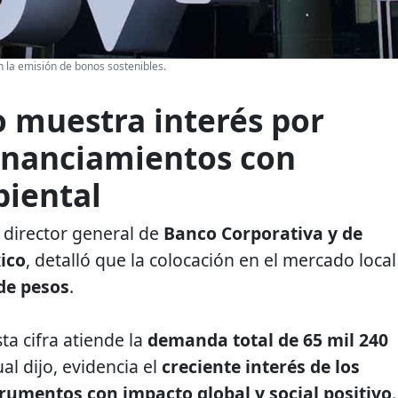
 la emisión de bonos sostenibles.
 muestra interés por
financiamientos con
iental
, director general de
Banco Corporativa y de
ico
, detalló que la colocación en el mercado local
de pesos
.
a cifra atiende la
demanda total de 65 mil 240
cual dijo, evidencia el
creciente interés de los
trumentos con impacto global y social positivo
.