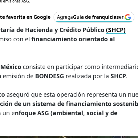
0 emisiones ASG.
e favorita en Google
Agrega
Guía de franquicias
en
taría de Hacienda y Crédito Público
(SHCP)
miso con el
financiamiento orientado al
 México
consiste en participar como intermediari
a emisión de
BONDESG
realizada por la
SHCP
.
co
aseguró que esta operación representa un nu
ción de un sistema de financiamiento sostenib
n un e
nfoque ASG (ambiental, social y de