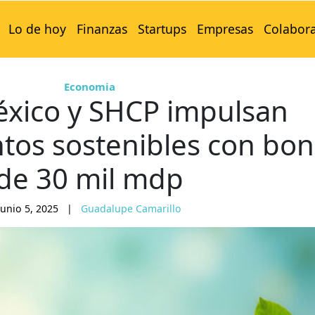
Lo de hoy
Finanzas
Startups
Empresas
Colabor
Economia
xico y SHCP impulsan
tos sostenibles con bo
de 30 mil mdp
junio 5, 2025
|
Guadalupe Camarillo