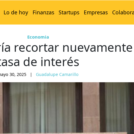
Lo de hoy
Finanzas
Startups
Empresas
Colabor
Economia
ía recortar nuevamente
tasa de interés
ayo 30, 2025
|
Guadalupe Camarillo