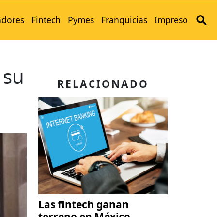
adores
Fintech
Pymes
Franquicias
Impreso
 su
RELACIONADO
Las fintech ganan
terreno en México