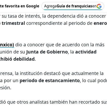
e favorita en Google
Agrega
Guía de franquicias
en
 su tasa de interés, la dependencia dió a conocer
 trimestral
correspondiente al periodo de
enero
nxico)
dio a conocer que de acuerdo con la más
eunión de su
Junta de Gobierno
, la
actividad
hibió debilidad
.
rensa, la institución destacó que actualmente la
a por un
periodo de estancamiento
, lo cual pod
esión.
ió que otros analistas también han recortado su