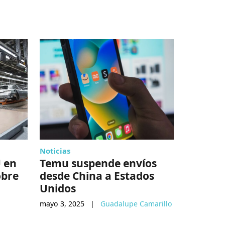
Noticias
Lo de hoy
 en
Temu suspende envíos
Red Lob
obre
desde China a Estados
bancar
Unidos
mayo 20, 2
mayo 3, 2025
|
Guadalupe Camarillo