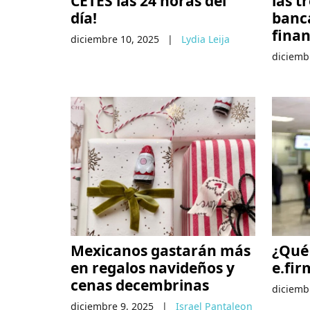
CETES las 24 horas del
las t
día!
banca
finan
diciembre 10, 2025
|
Lydia Leija
diciemb
Mexicanos gastarán más
¿Qué 
en regalos navideños y
e.fir
cenas decembrinas
diciemb
diciembre 9, 2025
|
Israel Pantaleon