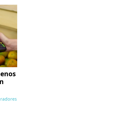
menos
en
radores