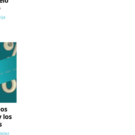
elo
o
ija
los
 los
s
Velez