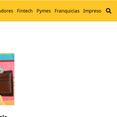
adores
Fintech
Pymes
Franquicias
Impreso