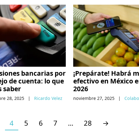
siones bancarias por
¡Prepárate! Habrá 
o de cuenta: lo que
efectivo en México 
s saber
2026
re 28, 2025
|
Ricardo Velez
noviembre 27, 2025
|
Colabo
4
5
6
7
…
28
→