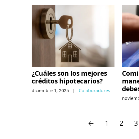
¿Cuáles son los mejores
Comi
créditos hipotecarios?
manej
debe
diciembre 1, 2025
|
Colaboradores
noviemb
←
1
2
3