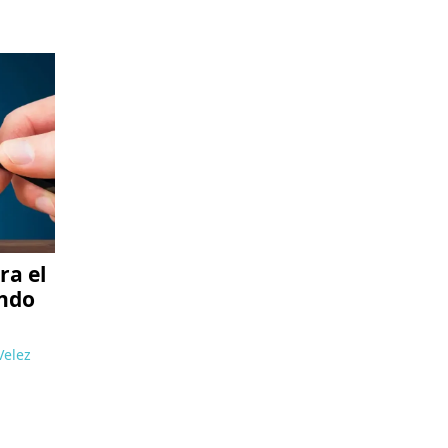
ra el
ando
Velez