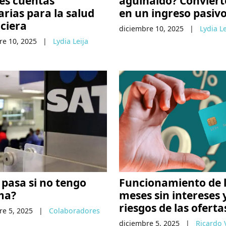
res cuentas
aguinaldo? Conviért
rias para la salud
en un ingreso pasiv
ciera
diciembre 10, 2025
|
Lydia Le
re 10, 2025
|
Lydia Leija
pasa si no tengo
Funcionamiento de 
ma?
meses sin intereses y
riesgos de las oferta
re 5, 2025
|
Colaboradores
diciembre 5, 2025
|
Ricardo 