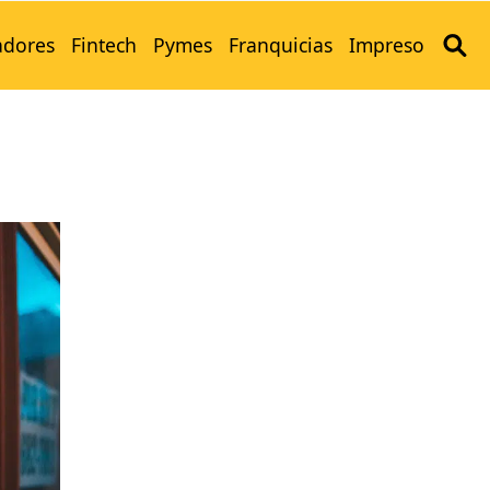
adores
Fintech
Pymes
Franquicias
Impreso