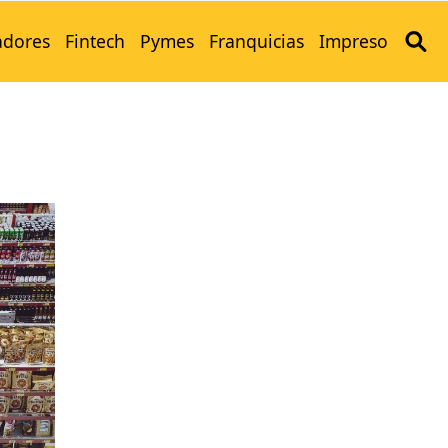
adores
Fintech
Pymes
Franquicias
Impreso