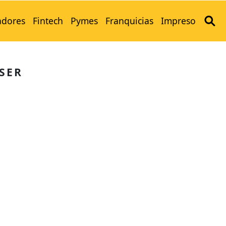
adores
Fintech
Pymes
Franquicias
Impreso
SER