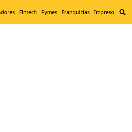
adores
Fintech
Pymes
Franquicias
Impreso